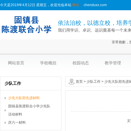
今天是2019年4月12日 星期五，欢迎光临本站
网址：
chenduxx.com
依法治校，以德立校，培养
我们用学识、卓识、远识奠基每一个未
非常抱歉，
网站首页
学校概括
校园动态
教学管理
首页
>
少队工作
>
少先大队部先进
少队工作
少先大队部先进材料
固镇县陈渡联合小学少先队
活动材料
文
庆六一材料